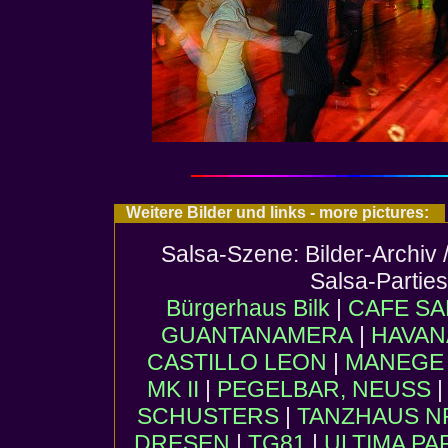
Weitere Bilder und links - more pictures:
Salsa-Szene: Bilder-Archiv 
Salsa-Partie
Bürgerhaus Bilk
|
CAFE SA
GUANTANAMERA
|
HAVAN
CASTILLO LEON
|
MANEGE (
MK II
|
PEGELBAR, NEUSS
SCHUSTERS
|
TANZHAUS 
DRESEN
|
TG81
|
ULTIMA PA