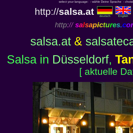
select your language: - wähle Deine Sprache - choisiss
http://
salsa.at
deutsch
English
http
://
s
a
l
s
a
p
i
c
t
u
r
e
s
.
c
o
salsa.at
&
salsatec
Salsa in
Düsseldorf
,
Ta
[ aktuelle D