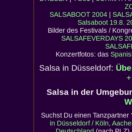
Z
SALSABOOT 2004
|
SALS
Salsaboot 19.8. 
Bilder des Festivals / Kong
SALSAFEVERDAYS 20
SALSAF
Konzertfotos: das
Spanis
Salsa in Düsseldorf:
Übe
+
Salsa in der Umgebu
W
Suchst Du einen
Tanzpartner
in Düsseldorf / Köln, Aach
Deutschland
(nach PLZ) 