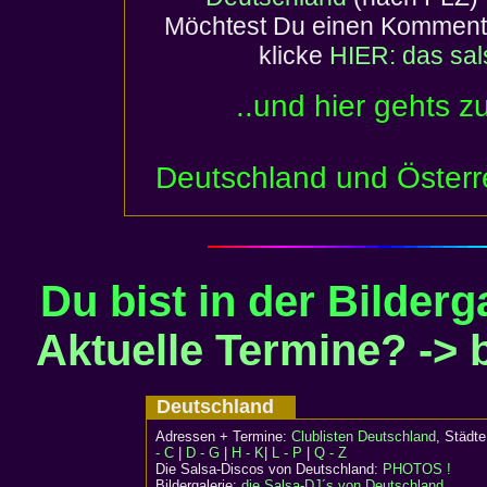
Möchtest Du einen Komment
klicke
HIER: das sa
..und hier gehts z
Deutschland und Österr
Du bist in der Bilderg
Aktuelle Termine? -> bi
Deutschland
Adressen + Termine:
Clublisten Deutschland
, Städ
- C
|
D - G
|
H - K
|
L - P
|
Q - Z
Die Salsa-Discos von Deutschland:
PHOTOS !
Bildergalerie:
die Salsa-DJ´s von Deutschland