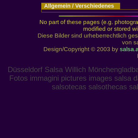
Allgemein / Verschiedenes
No part of these pages (e.g. photogr
modified or stored wi
Diese Bilder sind urheberrechtlich 
von sa
Design/Copyright © 2003 by
salsa.a
Düsseldorf Salsa Willich Mönchengladba
Fotos immagini pictures images salsa 
salsotecas salsothecas sa