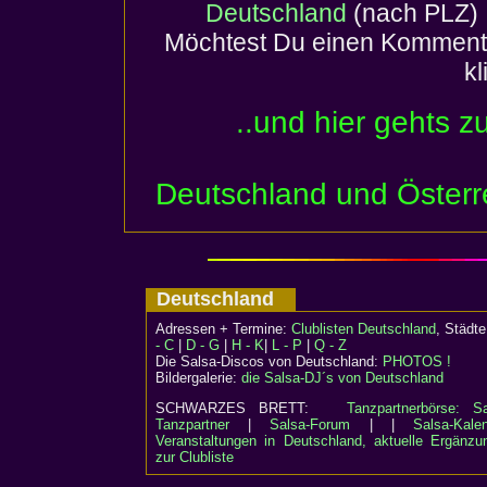
Deutschland
(nach PLZ) 
Möchtest Du einen Komment
k
..und hier gehts z
Deutschland und Österr
Deutschland
Adressen + Termine:
Clublisten Deutschland
, Städ
- C
|
D - G
|
H - K
|
L - P
|
Q - Z
Die Salsa-Discos von Deutschland:
PHOTOS !
Bildergalerie:
die Salsa-DJ´s von Deutschland
SCHWARZES BRETT:
Tanzpartnerbörse: Sa
Tanzpartner
|
Salsa-Forum
| |
Salsa-Kalen
Veranstaltungen in Deutschland, aktuelle Ergänzu
zur Clubliste