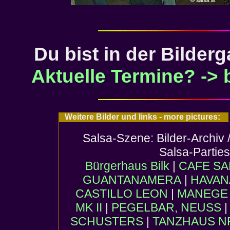
Du bist in der Bilderg
Aktuelle Termine? -> bi
Weitere Bilder und links - more pictures:
Salsa-Szene: Bilder-Archiv 
Salsa-Partie
Bürgerhaus Bilk
|
CAFE SA
GUANTANAMERA
|
HAVAN
CASTILLO LEON
|
MANEGE (
MK II
|
PEGELBAR, NEUSS
SCHUSTERS
|
TANZHAUS 