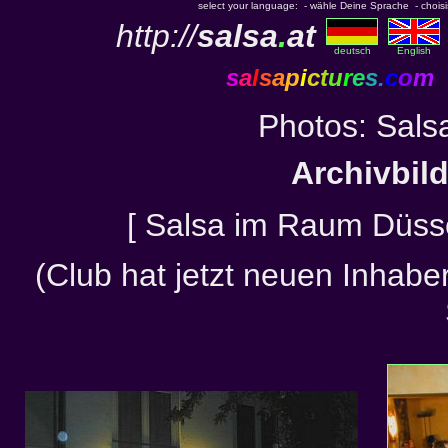
select your language: - wähle Deine Sprache - choisiss
http://
salsa
.
at
deutsch
English
s
a
l
s
a
p
i
c
t
u
r
e
s
.
c
o
m
Photos: Sals
Archivbil
[ Salsa im Raum Düsse
(Club hat jetzt neuen Inhabe