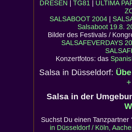
DRESEN
|
TG81
|
ULTIMA PA
Z
SALSABOOT 2004
|
SALS
Salsaboot 19.8. 
Bilder des Festivals / Kong
SALSAFEVERDAYS 20
SALSAF
Konzertfotos: das
Spanis
Salsa in Düsseldorf:
Übe
+
Salsa in der Umgebu
W
Suchst Du einen
Tanzpartner
in Düsseldorf / Köln, Aach