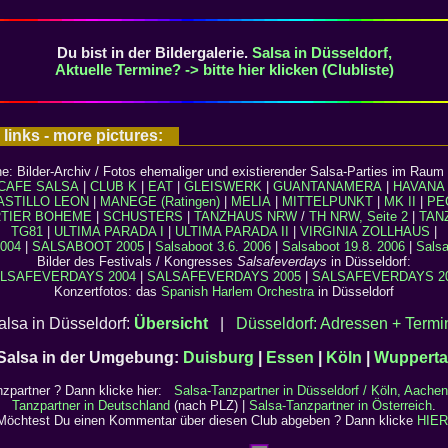
Du bist in der Bildergalerie.
Salsa in Düsseldorf,
Aktuelle Termine? -> bitte hier klicken (Clubliste)
 links - more pictures:
e: Bilder-Archiv / Fotos ehemaliger und existierender Salsa-Parties im Raum 
CAFE SALSA
|
CLUB K
|
EAT
|
GLEISWERK
|
GUANTANAMERA
|
HAVANA
ASTILLO LEON
|
MANEGE (Ratingen)
|
MELIA
|
MITTELPUNKT
|
MK II
|
PE
TIER BOHEME
|
SCHUSTERS
|
TANZHAUS NRW
/
TH NRW, Seite 2
|
TAN
TG81
|
ULTIMA PARADA I
|
ULTIMA PARADA II
|
VIRGINIA
ZOLLHAUS
|
004
|
SALSABOOT 2005
|
Salsaboot 3.6. 2006
|
Salsaboot 19.8. 2006
|
Salsa
Bilder des Festivals / Kongresses
Salsafeverdays
in Düsseldorf:
LSAFEVERDAYS 2004
|
SALSAFEVERDAYS 2005
|
SALSAFEVERDAYS 2
Konzertfotos: das
Spanish Harlem Orchestra
in Düsseldorf
alsa in Düsseldorf:
Übersicht
|
Düsseldorf: Adressen + Termi
Salsa in der Umgebung:
Duisburg
|
Essen
|
Köln
|
Wupperta
nzpartner
? Dann klicke hier:
Salsa-Tanzpartner in Düsseldorf / Köln, Aachen
Tanzpartner in Deutschland
(nach PLZ) |
Salsa-Tanzpartner in Österreich
.
Möchtest Du einen Kommentar über diesen Club abgeben ? Dann klicke
HIER