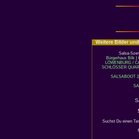
Weitere Bilder und
Salsa-Szen
Bürgerhaus Bilk
|
LÖWENBURG / C
SCHLÖSSER QUAR
SALSABOOT 2
SA
S
Suchst Du einen
Ta