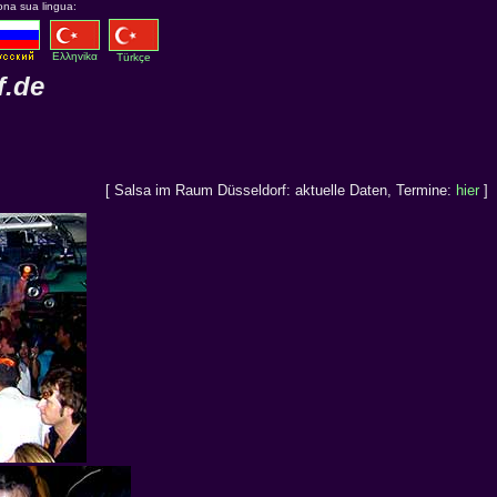
ona sua lingua:
Eλληvikα
Türkçe
f.de
[ Salsa im Raum Düsseldorf: aktuelle Daten, Termine:
hier
]