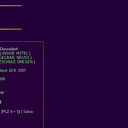
Düsseldorf:
|
INSIDE HOTEL
|
GELBAR, NEUSS
|
ZSCHULE DRESEN
|
boot 18.8. 2007
006
ne
l
(PLZ 4 + 5) |
Salsa-
.