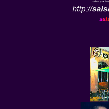
select your la
http://
sals
s
a
l