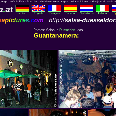
nguage: - wähle Deine Sprache - choisissez votre langue - elija su idioma: - kies je taal: - selezi
a
.
at
deutsch
English
Français
Español
Nederlands
Italiano
s
a
p
i
c
t
u
r
e
s
.
c
o
m
http://
salsa-duesseldor
Photos: Salsa in
Düsseldorf
: das
Guantanamera: