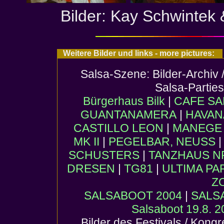
Bilder: Kay Schwintek 
Weitere Bilder und links - more pictures:
Salsa-Szene: Bilder-Archiv 
Salsa-Partie
Bürgerhaus Bilk
|
CAFE SA
GUANTANAMERA
|
HAVAN
CASTILLO LEON
|
MANEGE (
MK II
|
PEGELBAR, NEUSS
SCHUSTERS
|
TANZHAUS 
DRESEN
|
TG81
|
ULTIMA PA
Z
SALSABOOT 2004
|
SALS
Salsaboot 19.8. 
Bilder des Festivals / Kong