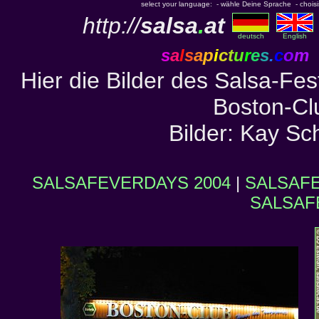
select your language: - wähle Deine Sprache - choisiss
http://
salsa
.
at
deutsch
English
s
a
l
s
a
p
i
c
t
u
r
e
s
.
c
o
m
Hier die Bilder des Salsa-Fes
Boston-Clu
Bilder: Kay S
SALSAFEVERDAYS 2004
|
SALSAFE
SALSAF