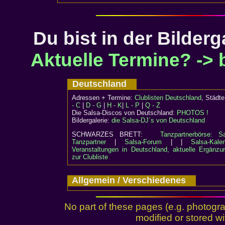
Du bist in der Bilderg
Aktuelle Termine? -> bi
Deutschland
Adressen + Termine:
Clublisten Deutschland
, Städ
- C
|
D - G
|
H - K
|
L - P
|
Q - Z
Die Salsa-Discos von Deutschland:
PHOTOS !
Bildergalerie:
die Salsa-DJ´s von Deutschland
SCHWARZES BRETT:
Tanzpartnerbörse: Sa
Tanzpartner
|
Salsa-Forum
| |
Salsa-Kalen
Veranstaltungen in Deutschland, aktuelle Ergänzu
zur Clubliste
Allgemein / Verschiedenes
No part of these pages (e.g. photogr
modified or stored wi